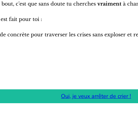
u bout, c'est que sans doute tu cherches
vraiment
à chan
st fait pour toi :
de concrète pour traverser les crises sans exploser et r
Oui, je veux arrêter de crier !